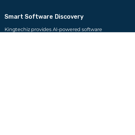
Smart Software Discovery
Kingtechiz provides AI-powered software
reviews to help businesses discover the right
tools faster. Get expert consultation and
promote your software to millions of users. We
also offer Digital Marketing, Web Development,
Web Design, and more.
Quick Links
About Us
Advertise